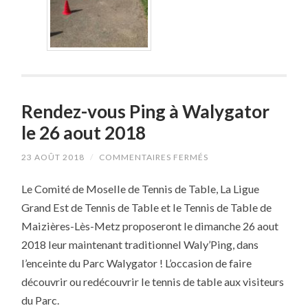
Rendez-vous Ping à Walygator
le 26 aout 2018
SUR
23 AOÛT 2018
/
COMMENTAIRES FERMÉS
RENDEZ-
VOUS
Le Comité de Moselle de Tennis de Table, La Ligue
PING
À
Grand Est de Tennis de Table et le Tennis de Table de
WALYGATOR
LE
Maizières-Lès-Metz proposeront le dimanche 26 aout
26
AOUT
2018 leur maintenant traditionnel Waly’Ping, dans
2018
l’enceinte du Parc Walygator ! L’occasion de faire
découvrir ou redécouvrir le tennis de table aux visiteurs
du Parc.