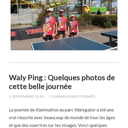
Waly Ping : Quelques photos de
cette belle journée
SUR
1 SEPTEMBRE 2018
/
COMMENTAIRES FERMÉS
WALY
PING
La journée de d’animation au parc Walygator a été une
:
QUELQUES
vrai réussite avec beaucoup de monde de tous les âges
PHOTOS
DE
et que des sourrires sur les visages. Voici quelques
CETTE