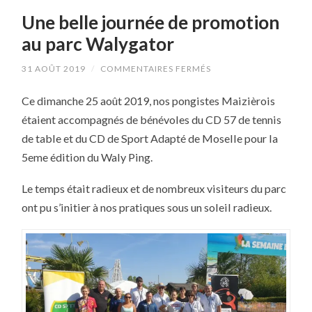
Une belle journée de promotion
au parc Walygator
SUR
31 AOÛT 2019
/
COMMENTAIRES FERMÉS
UNE
BELLE
Ce dimanche 25 août 2019, nos pongistes Maizièrois
JOURNÉE
DE
étaient accompagnés de bénévoles du CD 57 de tennis
PROMOTION
AU
de table et du CD de Sport Adapté de Moselle pour la
PARC
WALYGATOR
5eme édition du Waly Ping.
Le temps était radieux et de nombreux visiteurs du parc
ont pu s’initier à nos pratiques sous un soleil radieux.