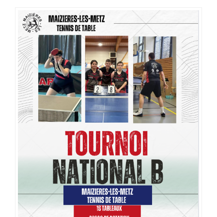
EN
LIGNE
POUR
LE
TOURNOI
DE
NATIONAL
B
DE
MAIZIÈRES-
LÈS-
METZ