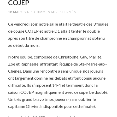
COJEP
SUR
18 MAI 2024
/
COMMENTAIRES FERMÉS
LA
COUPE
Ce vendredi soir, notre salle était le théâtre des 3 finales
POUR
NOTRE
de coupe COJEP et notre D1 allait tenter le doublé
D1
COJEP
après son titre de championne en championnat obtenu
au début du mois.
Notre équipe, composée de Christophe, Guy, Marité,
Zoé et Raphaëlle, affrontait l’équipe de Ste-Marie-aux-
Chênes. Dans une rencontre à sens unique, nos joueurs
ont largement dominé les débats et n’ont connu aucune
difficulté. Ils s’imposent 14-4 et terminent donc la
saison COJEP magnifiquement avec ce superbe doublé.
Un très grand bravo à nos joueurs (sans oublier le
capitaine Olivier, indisponible pour cette finale).