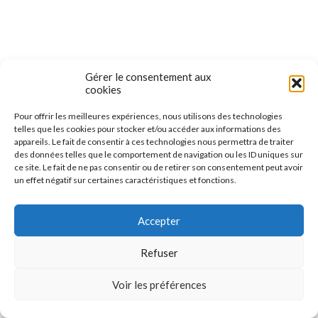
Gérer le consentement aux
cookies
Pour offrir les meilleures expériences, nous utilisons des technologies
telles que les cookies pour stocker et/ou accéder aux informations des
appareils. Le fait de consentir à ces technologies nous permettra de traiter
des données telles que le comportement de navigation ou les ID uniques sur
ce site. Le fait de ne pas consentir ou de retirer son consentement peut avoir
un effet négatif sur certaines caractéristiques et fonctions.
Accepter
LE BEAU PARCOURS DE ZOÉ !!!
Refuser
SUR
15 MAI 2024
/
COMMENTAIRES FERMÉS
Voir les préférences
LE
BEAU
Lors des finales régionales par classement, 3 joueuses
PARCOURS