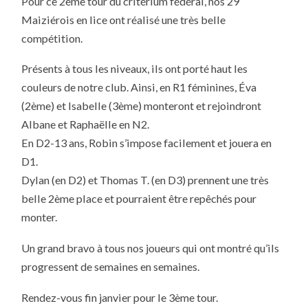
Pour ce 2ème tour du critérium fédéral, nos 29
NOS
Maiziérois en lice ont réalisé une très belle
JOUEURS
compétition.
Présents à tous les niveaux, ils ont porté haut les
couleurs de notre club. Ainsi, en R1 féminines, Éva
(2ème) et Isabelle (3ème) monteront et rejoindront
Albane et Raphaëlle en N2.
En D2-13 ans, Robin s’impose facilement et jouera en
D1.
Dylan (en D2) et Thomas T. (en D3) prennent une très
belle 2ème place et pourraient être repêchés pour
monter.
Un grand bravo à tous nos joueurs qui ont montré qu’ils
progressent de semaines en semaines.
Rendez-vous fin janvier pour le 3ème tour.