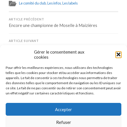
Le comité du club
,
Les infos
,
Les labels
ARTICLE PRÉCÉDENT
Encore une championne de Moselle à Maizières
ARTICLE SUIVANT
1er Open de Moselle d’ultimate ping dimanche 22 avril
Gérer le consentement aux
cookies
Pour offrir les meilleures expériences, nous utilisons des technologies
Comments are closed.
telles que les cookies pour stocker et/ou accéder aux informations des
appareils. Le fait de consentir à ces technologies nous permettra de traiter
des données telles que le comportement de navigation ou les ID uniques sur
ce site. Le fait de ne pas consentir ou de retirer son consentement peut avoir
un effet négatif sur certaines caractéristiques et fonctions.
CONNEXION
Se connecter
Accepter
Refuser