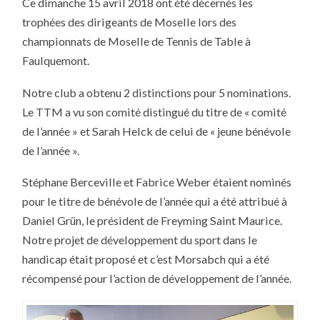
Ce dimanche 15 avril 2018 ont été décernés les
POUR
MAIZIÈRES
trophées des dirigeants de Moselle lors des
AUX
TROPHÉES
championnats de Moselle de Tennis de Table à
DE
DIRIGEANTS
Faulquemont.
DE
MOSELLE
Notre club a obtenu 2 distinctions pour 5 nominations.
Le TTM a vu son comité distingué du titre de « comité
de l’année » et Sarah Helck de celui de « jeune bénévole
de l’année ».
Stéphane Berceville et Fabrice Weber étaient nominés
pour le titre de bénévole de l’année qui a été attribué à
Daniel Grün, le président de Freyming Saint Maurice.
Notre projet de développement du sport dans le
handicap était proposé et c’est Morsabch qui a été
récompensé pour l’action de développement de l’année.