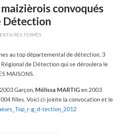
 maizièrois convoqués
e Détection
SUR
NTAIRES FERMÉS
3
JEUNES
PONGISTES
unes au top départemental de détection, 3
MAIZIÈROIS
CONVOQUÉS
 Régional de Détection qui se déroulera le
AU
TOP
VES MAISONS.
RÉGIONAL
DE
DÉTECTION
 2003 Garçon,
Mélissa MARTIG
en 2003
004 filles. Voici ci-jointe la convocation et le
ueurs_Top_r-g_d-tection_2012