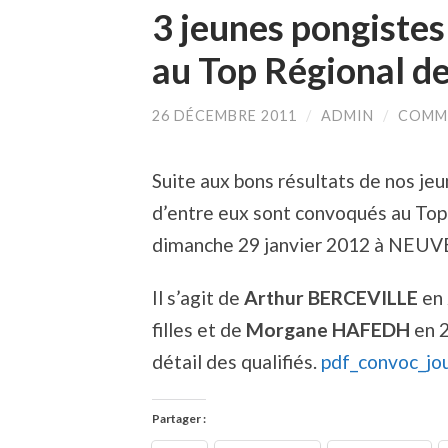
3 jeunes pongistes
au Top Régional d
26 DÉCEMBRE 2011
/
ADMIN
/
COMME
Suite aux bons résultats de nos je
d’entre eux sont convoqués au Top
dimanche 29 janvier 2012 à NEU
Il s’agit de
Arthur BERCEVILLE
en
filles et de
Morgane HAFEDH
en 2
détail des qualifiés.
pdf_convoc_jo
Partager :