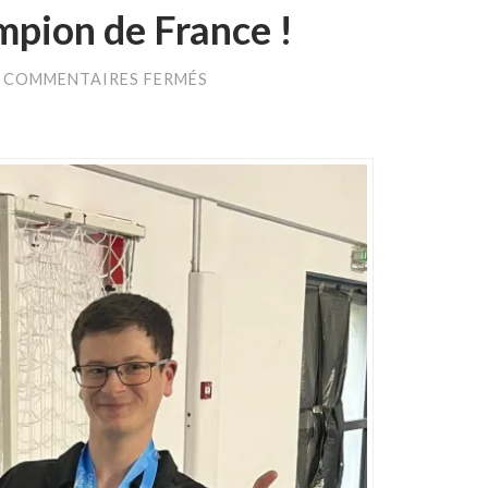
mpion de France !
SUR
COMMENTAIRES FERMÉS
ALEXIS
BIASINI
CHAMPION
DE
FRANCE
!