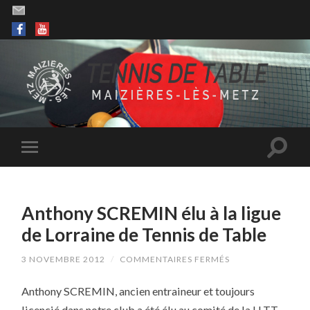
Anthony SCREMIN élu à la ligue
de Lorraine de Tennis de Table
SUR
3 NOVEMBRE 2012
/
COMMENTAIRES FERMÉS
ANTHONY
SCREMIN
Anthony SCREMIN, ancien entraineur et toujours
ÉLU
À
licencié dans notre club a été élu au comité de la LLTT