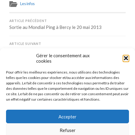
Les infos
ARTICLE PRÉCÉDENT
Sortie au Mondial Ping à Bercy le 20 mai 2013
ARTICLE SUIVANT
Résultats des interclubs jeunes du 1er novembre 2012
Gérer le consentement aux
cookies
Pour offrir les meilleures expériences, nous utilisons des technologies
Comments are closed.
telles que les cookies pour stocker et/ou accéder aux informations des
appareils. Le fait de consentir à ces technologies nous permettra de traiter
des données telles que le comportement de navigation ou les ID uniques sur
ce site. Le fait de ne pas consentir ou de retirer son consentement peut avoir
un effet négatif sur certaines caractéristiques et fonctions.
CONNEXION
Se connecter
Accepter
Refuser