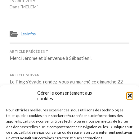
19 août 2019
Dans "MELEM"
Les infos
ARTICLE PRÉCÉDENT
Merci Jérome et bienvenue à Sébastien !
ARTICLE SUIVANT
Le Ping s’évade, rendez-vous au marché ce dimanche 22
aout 2021.
Gérer le consentement aux
cookies
Pour offrir les meilleures expériences, nous utilisons des technologies
Comments are closed.
telles que les cookies pour stocker et/ou accéder aux informations des
appareils. Le fait de consentir à ces technologies nous permettra de traiter
des données telles que le comportement de navigation ou les ID uniques sur
ce site. Le fait de ne pas consentir ou de retirer son consentement peut avoir
un effet négatif sur certaines caractéristiques et fonctions.