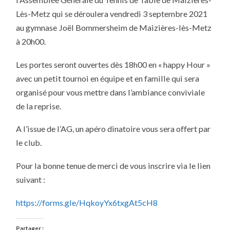
LE
VENDREDI
Lès-Metz qui se déroulera vendredi 3 septembre 2021
3
SEPTEMBRE
au gymnase Joël Bommersheim de Maizières-lès-Metz
2021
à 20h00.
Les portes seront ouvertes dès 18h00 en « happy Hour »
avec un petit tournoi en équipe et en famille qui sera
organisé pour vous mettre dans l’ambiance conviviale
de la reprise.
A l’issue de l’AG, un apéro dinatoire vous sera offert par
le club.
Pour la bonne tenue de merci de vous inscrire via le lien
suivant :
https://forms.gle/HqkoyYx6txgAt5cH8
Partager :