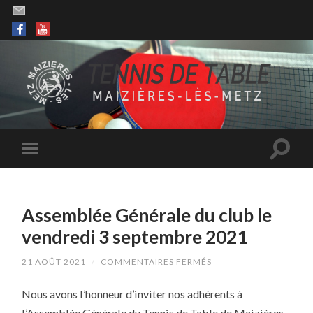
Assemblée Générale du club le
vendredi 3 septembre 2021
SUR
21 AOÛT 2021
/
COMMENTAIRES FERMÉS
ASSEMBLÉE
GÉNÉRALE
Nous avons l’honneur d’inviter nos adhérents à
DU
CLUB
l’Assemblée Générale du Tennis de Table de Maizières-