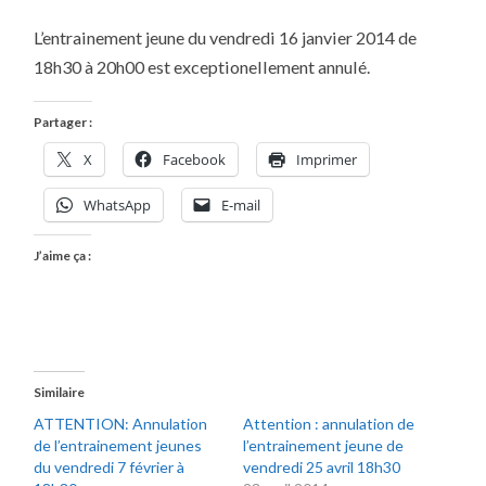
ATTENTION
:
L’entrainement jeune du vendredi 16 janvier 2014 de
ANNULATION
DE
18h30 à 20h00 est exceptionellement annulé.
L’ENTRAINEMENT
JEUNE
DU
VENDREDI
Partager :
16
JANVIER
X
Facebook
Imprimer
2014
À
18H30
WhatsApp
E-mail
J’aime ça :
Similaire
ATTENTION: Annulation
Attention : annulation de
de l’entrainement jeunes
l’entrainement jeune de
du vendredi 7 février à
vendredi 25 avril 18h30