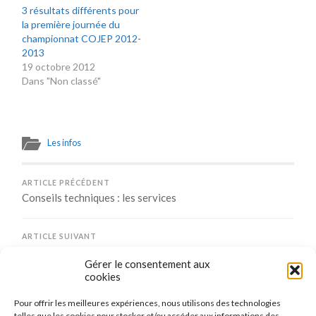
3 résultats différents pour
la première journée du
championnat COJEP 2012-
2013
19 octobre 2012
Dans "Non classé"
Les infos
ARTICLE PRÉCÉDENT
Conseils techniques : les services
ARTICLE SUIVANT
Nouvel outil sur le site : le calendrier
Gérer le consentement aux
cookies
Pour offrir les meilleures expériences, nous utilisons des technologies
Comments are closed.
telles que les cookies pour stocker et/ou accéder aux informations des