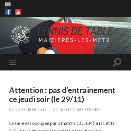
Attention : pas d’entrainement
ce jeudi soir (le 29/11)
SUR
29 NOVEMBRE 2012
/
COMMENTAIRES FERMÉS
ATTENTION
:
La salle est occupée par 2 matchs COJEP (la D1 et la
PAS
D’ENTRAINEMEN
D2). Il n’y aura donc pas d’entrainement ce soir.