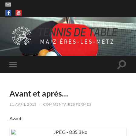
Avant et après…
SUR
21 AVRIL 2013
/
COMMENTAIRES FERMÉS
AVANT
ET
Avant :
APRÈS…