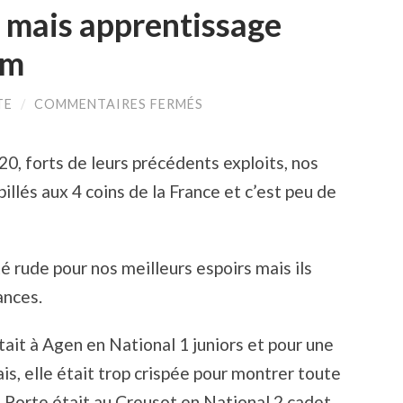
s mais apprentissage
um
SUR
TE
/
COMMENTAIRES FERMÉS
BELLES
EXPÉRIENCES
MAIS
0, forts de leurs précédents exploits, nos
APPRENTISSAGE
DIFFICILE
llés aux 4 coins de la France et c’est peu de
AU
CRITÉRIUM
é rude pour nos meilleurs espoirs mais ils
ances.
it à Agen en National 1 juniors et pour une
is, elle était trop crispée pour montrer toute
d Porte était au Creusot en National 2 cadet