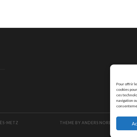
Pour offrir 
cookies pour
ces technolo
navigation ou
consentement
LÈS-METZ
THEME BY
ANDERS NOREN
ADAPTED
Ac