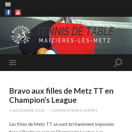
Bravo aux filles de Metz TT en
Champion’s League
SUR
1 NOVEMBRE 2013
/
COMMENTAIRES FERMÉS
BRAVO
AUX
Les filles de Metz TT se sont brillamment imposées
FILLES
DE
face à Berlin ce soir en Champion’s League. Les