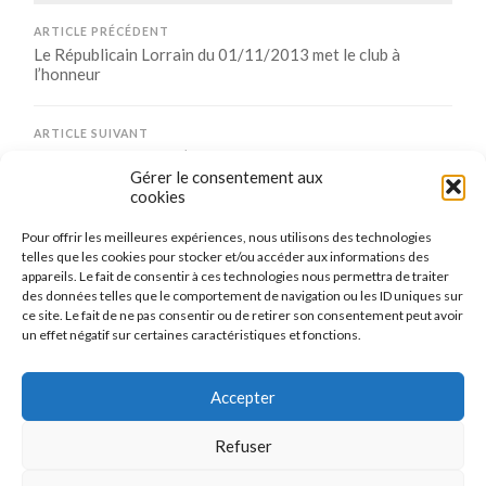
ARTICLE PRÉCÉDENT
Le Républicain Lorrain du 01/11/2013 met le club à
l’honneur
ARTICLE SUIVANT
Bilan du stage Elite d’octobre 2013
Gérer le consentement aux
cookies
Pour offrir les meilleures expériences, nous utilisons des technologies
Comments are closed.
telles que les cookies pour stocker et/ou accéder aux informations des
appareils. Le fait de consentir à ces technologies nous permettra de traiter
des données telles que le comportement de navigation ou les ID uniques sur
ce site. Le fait de ne pas consentir ou de retirer son consentement peut avoir
un effet négatif sur certaines caractéristiques et fonctions.
CONNEXION
Se connecter
Accepter
Refuser