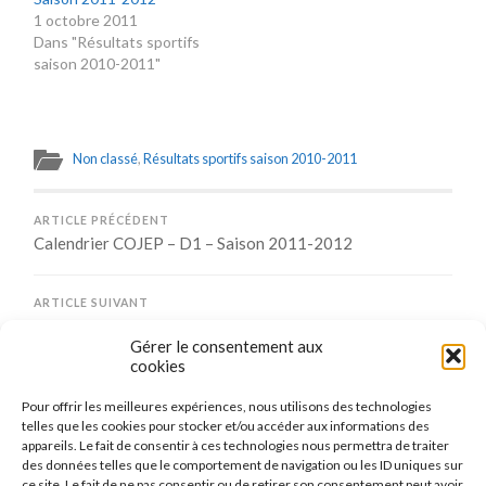
1 octobre 2011
Dans "Résultats sportifs
saison 2010-2011"
Non classé
,
Résultats sportifs saison 2010-2011
ARTICLE PRÉCÉDENT
Calendrier COJEP – D1 – Saison 2011-2012
ARTICLE SUIVANT
Calendrier COJEP – D3 – Saison 2011-2012
Gérer le consentement aux
cookies
Pour offrir les meilleures expériences, nous utilisons des technologies
Comments are closed.
telles que les cookies pour stocker et/ou accéder aux informations des
appareils. Le fait de consentir à ces technologies nous permettra de traiter
des données telles que le comportement de navigation ou les ID uniques sur
ce site. Le fait de ne pas consentir ou de retirer son consentement peut avoir