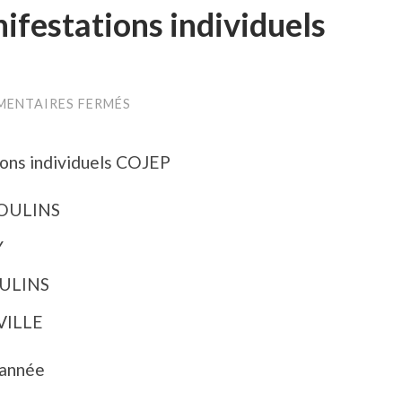
ifestations individuels
SUR
ENTAIRES FERMÉS
CALENDRIER
DES
MANIFESTATIONS
ions individuels COJEP
INDIVIDUELS
COJEP
 MOULINS
Y
OULINS
EVILLE
 année