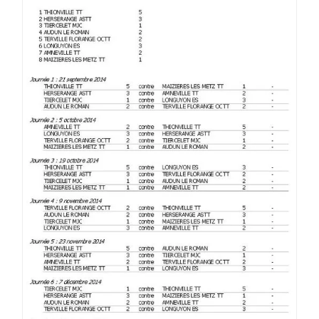
EN
R4
SAISONS
2014-
2015
PHASE
1