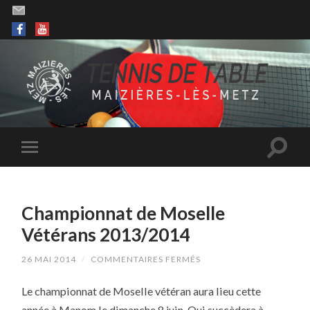
Championnat de Moselle
Vétérans 2013/2014
SUR
26 MAI 2014
/
COMMENTAIRES FERMÉS
CHAMPIONNAT
DE
Le championnat de Moselle vétéran aura lieu cette
MOSELLE
VÉTÉRANS
année à Manom le dimanche 8 juin. Qui succèdera à