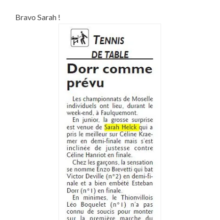
CHAMPIONNATS
DE
Bravo Sarah !
MOSELLE
:
ARTICLE
ÉLOGIEUX
POUR
SARAH
EN
PAGES
SPORT
DU
RÉPUBLICAIN
LORRAIN