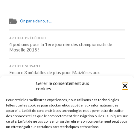
On parle de nous ...
ARTICLE PRÉCÉDENT
4 podiums pour la 1ère journée des championnats de
Moselle 2015 !
ARTICLE SUIVANT
Encore 3 médailles de plus pour Maizières aux
championnats de Moselle
Gérer le consentement aux
cookies
Pour offrir les meilleures expériences, nous utilisons des technologies
Comments are closed.
telles que les cookies pour stocker et/ou accéder aux informations des
appareils. Le fait de consentir à ces technologies nous permettra de traiter
des données telles que le comportement de navigation ou les ID uniques sur
ce site. Le fait de ne pas consentir ou de retirer son consentement peut avoir
un effet négatif sur certaines caractéristiques et fonctions.
CONNEXION