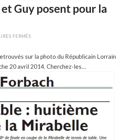
 et Guy posent pour la
SUR
IRES FERMÉS
CHARLOTTE,
WILLIAM
ET
etrouvés sur la photo du Républicain Lorrain
GUY
POSENT
che 20 avril 2014. Cherchez-les…
POUR
LA
PHOTO