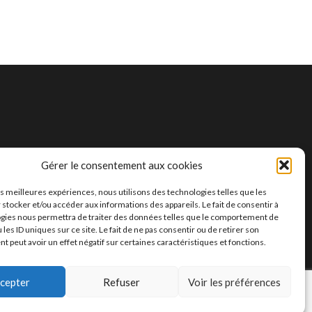
Gérer le consentement aux cookies
les meilleures expériences, nous utilisons des technologies telles que les
 stocker et/ou accéder aux informations des appareils. Le fait de consentir à
gies nous permettra de traiter des données telles que le comportement de
 les ID uniques sur ce site. Le fait de ne pas consentir ou de retirer son
 peut avoir un effet négatif sur certaines caractéristiques et fonctions.
 BY
SLAIM HANI
&
BENMOUSSA AMINE
—
UP ↑
cepter
Refuser
Voir les préférences