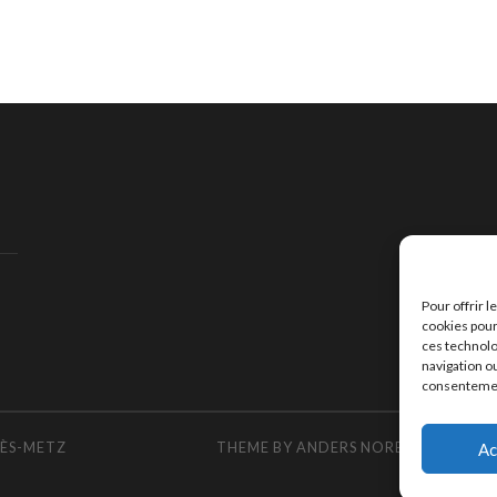
Pour offrir 
cookies pour
ces technolo
navigation ou
consentement
LÈS-METZ
THEME BY
ANDERS NOREN
ADAPTED
Ac