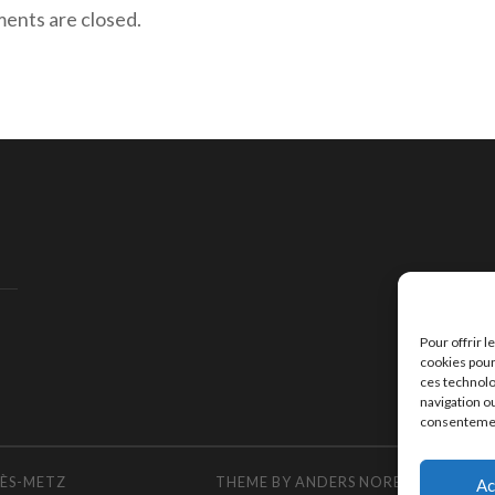
nts are closed.
Pour offrir 
cookies pour
ces technolo
navigation ou
consentement
LÈS-METZ
THEME BY
ANDERS NOREN
ADAPTED
Ac