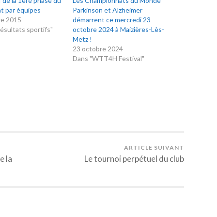
f de la 1ère phase du
Les Championnats du Monde
t par équipes
Parkinson et Alzheimer
re 2015
démarrent ce mercredi 23
ésultats sportifs"
octobre 2024 à Maizières-Lès-
Metz !
23 octobre 2024
Dans "WTT4H Festival"
ARTICLE SUIVANT
e la
Le tournoi perpétuel du club