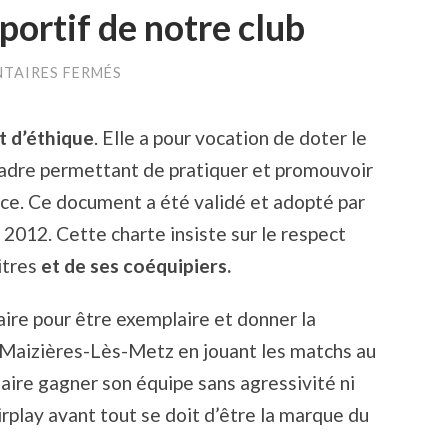
sportif de notre club
SUR
TAIRES FERMÉS
CHARTE
DE
L’ESPRIT
et d’éthique
. Elle a pour vocation de doter le
SPORTIF
DE
adre permettant de pratiquer et promouvoir
NOTRE
CLUB
ce. Ce document a été validé et adopté par
e 2012. Cette charte insiste sur le respect
itres
et de ses coéquipiers.
aire pour être exemplaire et donner la
e Maizières-Lès-Metz en jouant les matchs au
aire gagner son équipe sans agressivité ni
rplay avant tout se doit d’être la marque du