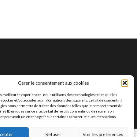
Gérer le consentement aux cookies
les meilleures expériences, nous utilisons des technologies telles que les
 stocker et/ou accéder aux informations des appareils. Le fait de consentir à
gies nous permettra de traiter des données telles que le comportement de
 les ID uniques sur ce site. Le fait de ne pas consentir ou de retirer son
 peut avoir un effet négatif sur certaines caractéristiques et fonctions.
 BY
SLAIM HANI
&
BENMOUSSA AMINE
—
UP ↑
cepter
Refuser
Voir les préférences