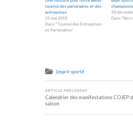
Une réussite pour notre 6ème
Bilan sporti
tournoi des partenaires et des
championna
entreprises
30 décemb
25 mai 2019
Dans "Nos r
Dans "Tournoi des Entreprises
et Partenaires"
L'esprit sportif
ARTICLE PRÉCÉDENT
Calendrier des manifestations COJEP d
saison