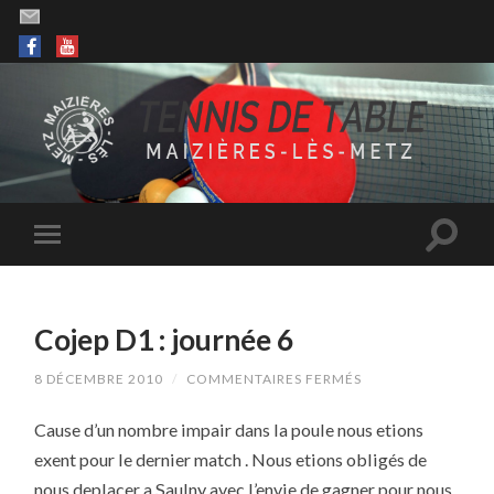
Cojep D1 : journée 6
SUR
8 DÉCEMBRE 2010
/
COMMENTAIRES FERMÉS
COJEP
D1
Cause d’un nombre impair dans la poule nous etions
:
JOURNÉE
exent pour le dernier match . Nous etions obligés de
6
nous deplacer a Saulny avec l’envie de gagner pour nous