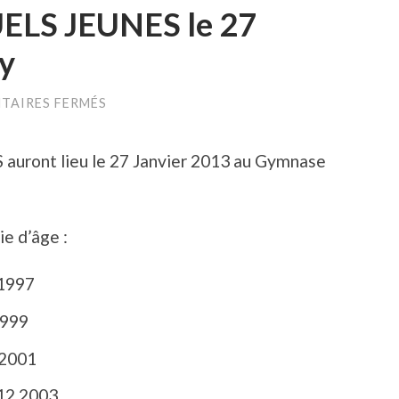
ELS JEUNES le 27
gy
SUR
TAIRES FERMÉS
COJEP
:
INDIVIDUELS
ront lieu le 27 Janvier 2013 au Gymnase
JEUNES
LE
27
JANVIER
2013
e d’âge :
À
VIGY
.1997
1999
.2001
12.2003