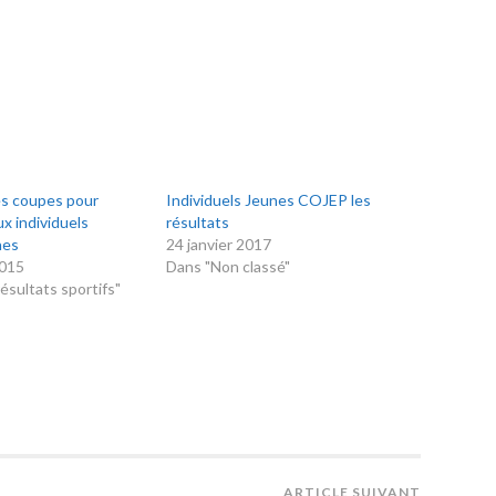
es coupes pour
Individuels Jeunes COJEP les
ux individuels
résultats
nes
24 janvier 2017
2015
Dans "Non classé"
ésultats sportifs"
ARTICLE SUIVANT