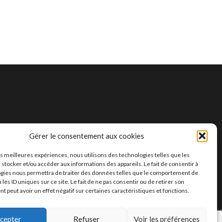
Gérer le consentement aux cookies
les meilleures expériences, nous utilisons des technologies telles que les
 stocker et/ou accéder aux informations des appareils. Le fait de consentir à
gies nous permettra de traiter des données telles que le comportement de
 les ID uniques sur ce site. Le fait de ne pas consentir ou de retirer son
 peut avoir un effet négatif sur certaines caractéristiques et fonctions.
 BY
SLAIM HANI
&
BENMOUSSA AMINE
—
UP ↑
cepter
Refuser
Voir les préférences