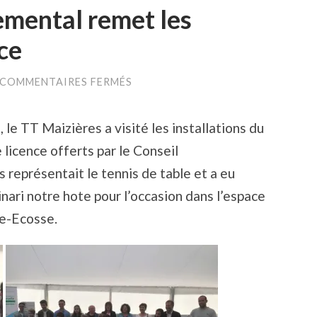
emental remet les
ce
SUR
COMMENTAIRES FERMÉS
LE
CONSEIL
DEPARTEMENTAL
 le TT Maizières a visité les installations du
REMET
LES
 licence offerts par le Conseil
MAILLOTS
1ÈRE
représentait le tennis de table et a eu
LICENCE
nari notre hote pour l’occasion dans l’espace
ce-Ecosse.