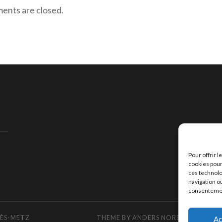
nts are closed.
Pour offrir 
cookies pour
ces technolo
navigation ou
consentement
LÈS-METZ
THEME BY
ANDERS NOREN
ADAPTED
Ac