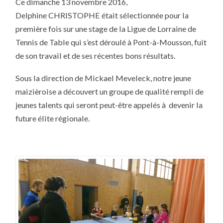
Ce dimanche 13 novembre 2016,
NOUVELLE
SÉLECTIONNÉE
Delphine CHRISTOPHE était sélectionnée pour la
SUR
LES
première fois sur une stage de la Ligue de Lorraine de
STAGES
DE
Tennis de Table qui s’est déroulé à Pont-à-Mousson, fuit
LIGUE
de son travail et de ses récentes bons résultats.
Sous la direction de Mickael Meveleck, notre jeune
maizièroise a découvert un groupe de qualité rempli de
jeunes talents qui seront peut-être appelés à devenir la
future élite régionale.