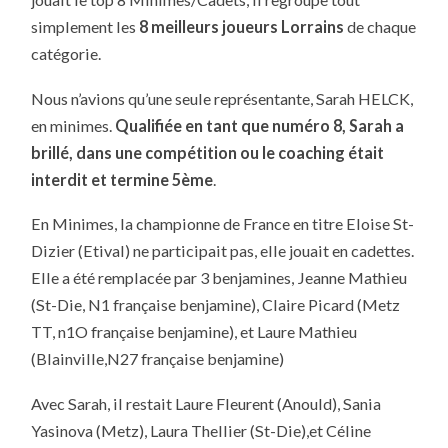
TOP
8
simplement les
8 meilleurs joueurs Lorrains
de chaque
RÉGIONAL
POUR
catégorie.
SARAH
HELCK
Nous n’avions qu’une seule représentante, Sarah HELCK,
en minimes.
Qualifiée en tant que numéro 8, Sarah a
brillé, dans une compétition ou le coaching était
interdit et termine 5ème
.
En Minimes, la championne de France en titre Eloise St-
Dizier (Etival) ne participait pas, elle jouait en cadettes.
Elle a été remplacée par 3 benjamines, Jeanne Mathieu
(St-Die, N1 française benjamine), Claire Picard (Metz
TT, n1O française benjamine), et Laure Mathieu
(Blainville,N27 française benjamine)
Avec Sarah, il restait Laure Fleurent (Anould), Sania
Yasinova (Metz), Laura Thellier (St-Die),et Céline