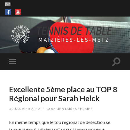
Excellente 5ème place au TOP 8
Régional pour Sarah Helck
SUR
30 JANVIER 2012
/
COMMENTAIRES FERMÉS
EXCELLENTE
5ÈME
En même temps que le top régional de détection se
PLACE
AU
jouait le top 8 Minimes/Cadets, il regroupe tout