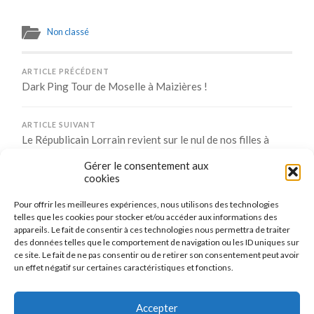
Non classé
ARTICLE PRÉCÉDENT
Dark Ping Tour de Moselle à Maizières !
ARTICLE SUIVANT
Le Républicain Lorrain revient sur le nul de nos filles à
Mulhouse
Gérer le consentement aux
cookies
Pour offrir les meilleures expériences, nous utilisons des technologies
Comments are closed.
telles que les cookies pour stocker et/ou accéder aux informations des
appareils. Le fait de consentir à ces technologies nous permettra de traiter
des données telles que le comportement de navigation ou les ID uniques sur
ce site. Le fait de ne pas consentir ou de retirer son consentement peut avoir
un effet négatif sur certaines caractéristiques et fonctions.
CONNEXION
Se connecter
Accepter