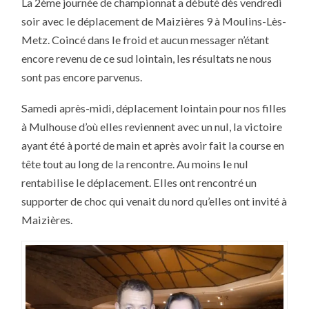
La 2ème journée de championnat a débuté dès vendredi
2ÈME
JOURNÉE
soir avec le déplacement de Maizières 9 à Moulins-Lès-
DU
CHAMPIONNAT
Metz. Coincé dans le froid et aucun messager n’étant
PAR
ÉQUIPE
encore revenu de ce sud lointain, les résultats ne nous
PHASE
2
sont pas encore parvenus.
–
2016-
2017
Samedi après-midi, déplacement lointain pour nos filles
à Mulhouse d’où elles reviennent avec un nul, la victoire
ayant été à porté de main et après avoir fait la course en
tête tout au long de la rencontre. Au moins le nul
rentabilise le déplacement. Elles ont rencontré un
supporter de choc qui venait du nord qu’elles ont invité à
Maizières.