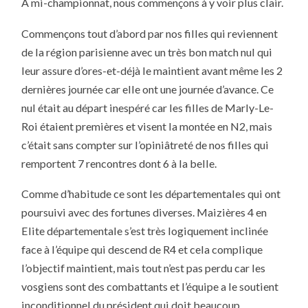
A mi-championnat, nous commençons à y voir plus clair.
4ÈME
JOURNÉE
DU
Commençons tout d’abord par nos filles qui reviennent
CHAMPIONNAT
PAR
de la région parisienne avec un très bon match nul qui
ÉQUIPE
PHASE
leur assure d’ores-et-déjà le maintient avant même les 2
2
–
dernières journée car elle ont une journée d’avance. Ce
2016-
2017
nul était au départ inespéré car les filles de Marly-Le-
Roi étaient premières et visent la montée en N2, mais
c’était sans compter sur l’opiniâtreté de nos filles qui
remportent 7 rencontres dont 6 à la belle.
Comme d’habitude ce sont les départementales qui ont
poursuivi avec des fortunes diverses. Maizières 4 en
Elite départementale s’est très logiquement inclinée
face à l’équipe qui descend de R4 et cela complique
l’objectif maintient, mais tout n’est pas perdu car les
vosgiens sont des combattants et l’équipe a le soutient
inconditionnel du président qui doit beaucoup