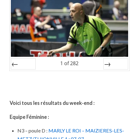
1
of
282
Prev
Next
Voici tous les résultats du week-end :
Equipe Féminine :
N3 – poule D :
MARLY LE ROI – MAIZIERES-LES-
METZ/THIONVILLE 1
: 07-07