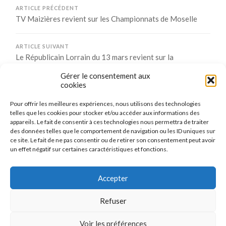
ARTICLE PRÉCÉDENT
TV Maizières revient sur les Championnats de Moselle
ARTICLE SUIVANT
Le Républicain Lorrain du 13 mars revient sur la
performance de nos filles en championnat par équipe
Gérer le consentement aux
cookies
Pour offrir les meilleures expériences, nous utilisons des technologies
Comments are closed.
telles que les cookies pour stocker et/ou accéder aux informations des
appareils. Le fait de consentir à ces technologies nous permettra de traiter
des données telles que le comportement de navigation ou les ID uniques sur
ce site. Le fait de ne pas consentir ou de retirer son consentement peut avoir
un effet négatif sur certaines caractéristiques et fonctions.
CONNEXION
Se connecter
Accepter
Refuser
Voir les préférences