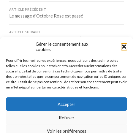
ARTICLE PRÉCÉDENT
Le message d’Octobre Rose est passé
ARTICLE SUIVANT
Vos points sont à jour pour le mois d’octobre 2019
Gérer le consentement aux
cookies
Pour offrir les meilleures expériences, nous utilisons des technologies
Comments are closed.
telles que les cookies pour stocker et/ou accéder aux informations des
appareils. Le fait de consentir à ces technologies nous permettra de traiter
des données telles que le comportement de navigation ou les ID uniques sur
ce site. Le fait de ne pas consentir ou de retirer son consentement peut avoir
un effet négatif sur certaines caractéristiques et fonctions.
CONNEXION
Se connecter
Accepter
Refuser
Voir les préférences