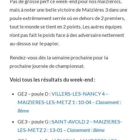
Pas de grosse perf ce week-end pour nos maizièrois,
4ÈME
JOURNÉE
mais à noter une belle victoire de Maizières 3 dans une
DU
CHAMPIONNAT
poule extrêmement serrée où en dehors de 2 premiers,
PAR
ÉQUIPE
tout le monde se tient en 2 points. Les autres équipes
PHASE
1
n’ont pas fait le poids face à des adversaire nettement
–
au-dessus sur le papier.
2019-
2020
Rendez-vous dès la semaine prochaine pour la
prochaine journée de championnat.
Voici tous les résultats du week-end :
GE2 – poule D :
VILLERS-LES-NANCY 4 –
MAIZIERES-LES-METZ 1 : 10-04 –
Classement :
8ème
GE3 – poule G :
SAINT-AVOLD 2 – MAIZIERES-
LES-METZ 2 : 13-01 –
Classement : 8ème