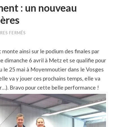
ment : un nouveau
ères
SUR
RES FERMÉS
FINALES
PAR
CLASSEMENT
onte ainsi sur le podium des finales par
:
UN
e dimanche 6 avril à Metz et se qualifie pour
NOUVEAU
PODIUM
lieu le 25 mai à Moyenmoutier dans le Vosges
POUR
MAIZIÈRES
elle va y jouer ces prochains temps, elle va
er…). Bravo pour cette belle performance !