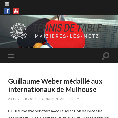
Guillaume Weber médaillé aux
internationaux de Mulhouse
SUR
25 FÉVRIER 2018
/
COMMENTAIRES FERMÉS
GUILLAUME
WEBER
Guillaume Weber était avec la sélection de Moselle,
MÉDAILLÉ
AUX
ces samedi 24 et dimanche 25 février en Alsace pour les