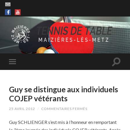
Guy se distingue aux individuels
COJEP vétérants
SUR
25 AVRIL 2012
/
COMMENTAIRES FERMÉS
GUY
SE
Guy SCHLIENGER s’est mis à l’honneur en remportant
DISTINGUE
AUX
la 3ème journée des individuels COJEP vétérants. Après