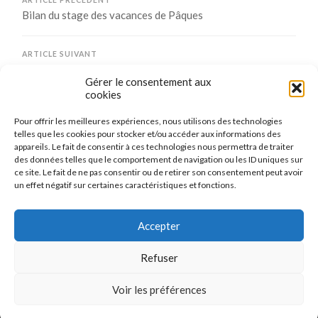
Bilan du stage des vacances de Pâques
ARTICLE SUIVANT
Victoire de Maizières B en finale de la consolante COJEP
Gérer le consentement aux
cookies
Pour offrir les meilleures expériences, nous utilisons des technologies
Comments are closed.
telles que les cookies pour stocker et/ou accéder aux informations des
appareils. Le fait de consentir à ces technologies nous permettra de traiter
des données telles que le comportement de navigation ou les ID uniques sur
ce site. Le fait de ne pas consentir ou de retirer son consentement peut avoir
un effet négatif sur certaines caractéristiques et fonctions.
CONNEXION
Se connecter
Accepter
Refuser
Voir les préférences
© 2026
LE TENNIS DE TABLE DE MAIZIÈRES-LÈS-METZ