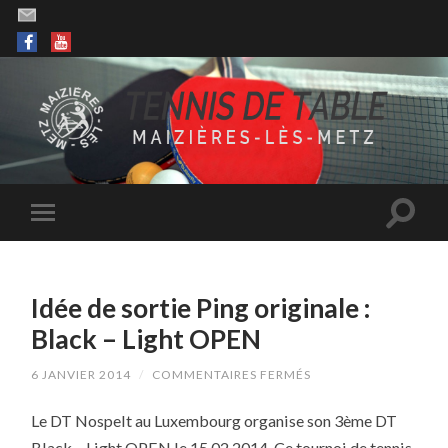
Idée de sortie Ping originale :
Black – Light OPEN
SUR
6 JANVIER 2014
/
COMMENTAIRES FERMÉS
IDÉE
DE
Le DT Nospelt au Luxembourg organise son 3ème DT
SORTIE
PING
Black – Light OPEN le 15.02.2014. Ce tournoi de tennis