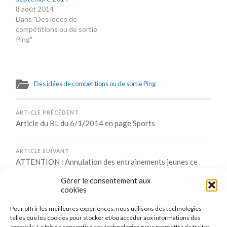
8 août 2014
Dans "Des idées de
compétitions ou de sortie
Ping"
Des idées de compétitions ou de sortie Ping
ARTICLE PRÉCÉDENT
Article du RL du 6/1/2014 en page Sports
ARTICLE SUIVANT
ATTENTION : Annulation des entrainements jeunes ce
mercredi 8 janvier 2014
Gérer le consentement aux
cookies
Pour offrir les meilleures expériences, nous utilisons des technologies
Comments are closed.
telles que les cookies pour stocker et/ou accéder aux informations des
appareils. Le fait de consentir à ces technologies nous permettra de traiter