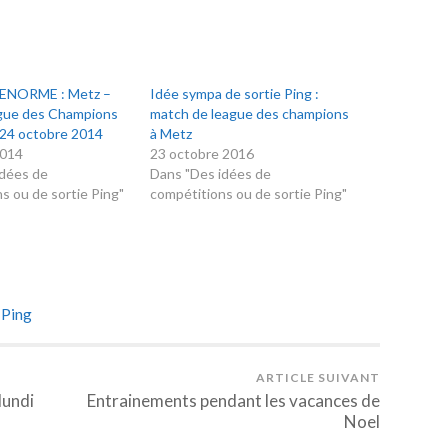
g ENORME : Metz –
Idée sympa de sortie Ping :
igue des Champions
match de league des champions
 24 octobre 2014
à Metz
2014
23 octobre 2016
idées de
Dans "Des idées de
s ou de sortie Ping"
compétitions ou de sortie Ping"
 Ping
ARTICLE SUIVANT
lundi
Entrainements pendant les vacances de
Noel