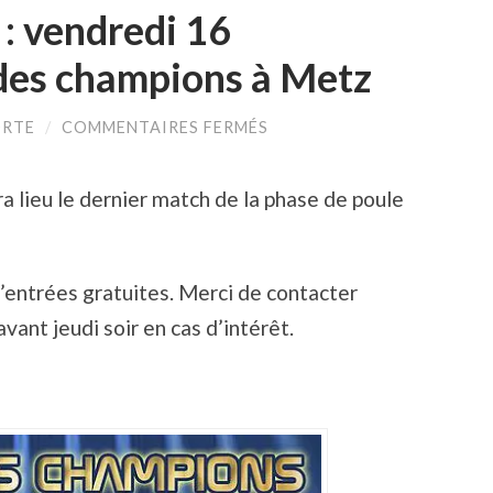
 : vendredi 16
des champions à Metz
SUR
ORTE
/
COMMENTAIRES FERMÉS
IDÉE
DE
SORTIE
 lieu le dernier match de la phase de poule
PING
:
VENDREDI
16
DÉCEMBRE,
d’entrées gratuites. Merci de contacter
LEAGUE
DES
nt jeudi soir en cas d’intérêt.
CHAMPIONS
À
METZ