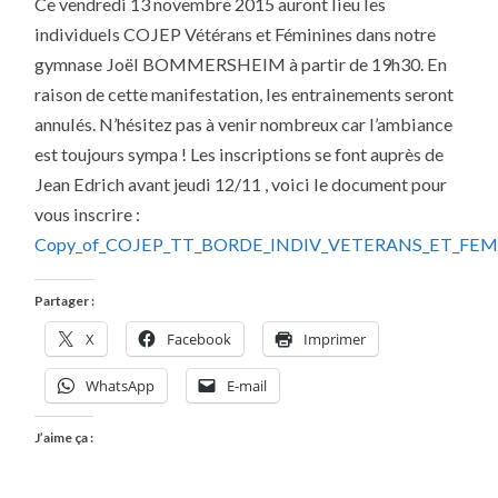
Ce vendredi 13 novembre 2015 auront lieu les
VÉTÉRANS
ET
individuels COJEP Vétérans et Féminines dans notre
FÉMININES
À
gymnase Joël BOMMERSHEIM à partir de 19h30. En
MAIZIÈRES
CE
raison de cette manifestation, les entrainements seront
VENDREDI
13
annulés. N’hésitez pas à venir nombreux car l’ambiance
NOVEMBRE
est toujours sympa ! Les inscriptions se font auprès de
2015
Jean Edrich avant jeudi 12/11 , voici le document pour
vous inscrire :
Copy_of_COJEP_TT_BORDE_INDIV_VETERANS_ET_FEMI
Partager :
X
Facebook
Imprimer
WhatsApp
E-mail
J’aime ça :