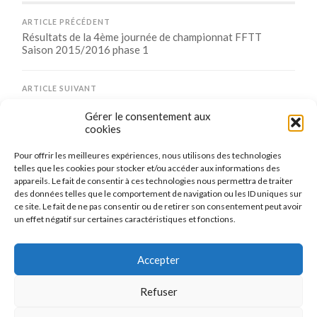
ARTICLE PRÉCÉDENT
Résultats de la 4ème journée de championnat FFTT
Saison 2015/2016 phase 1
ARTICLE SUIVANT
Pas d’entrainement ce vendredi 13 novembre 2015
Gérer le consentement aux
cookies
Pour offrir les meilleures expériences, nous utilisons des technologies
Comments are closed.
telles que les cookies pour stocker et/ou accéder aux informations des
appareils. Le fait de consentir à ces technologies nous permettra de traiter
des données telles que le comportement de navigation ou les ID uniques sur
ce site. Le fait de ne pas consentir ou de retirer son consentement peut avoir
un effet négatif sur certaines caractéristiques et fonctions.
CONNEXION
Se connecter
Accepter
Refuser