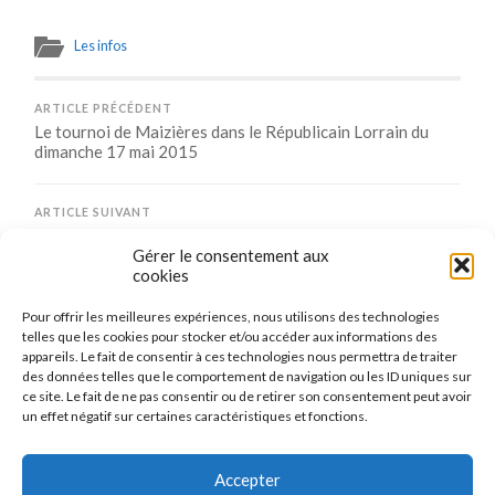
Les infos
ARTICLE PRÉCÉDENT
Le tournoi de Maizières dans le Républicain Lorrain du
dimanche 17 mai 2015
ARTICLE SUIVANT
Tournoi de Sarrebourg : Juju sur le podium
Gérer le consentement aux
cookies
Pour offrir les meilleures expériences, nous utilisons des technologies
Comments are closed.
telles que les cookies pour stocker et/ou accéder aux informations des
appareils. Le fait de consentir à ces technologies nous permettra de traiter
des données telles que le comportement de navigation ou les ID uniques sur
ce site. Le fait de ne pas consentir ou de retirer son consentement peut avoir
un effet négatif sur certaines caractéristiques et fonctions.
CONNEXION
Se connecter
Accepter