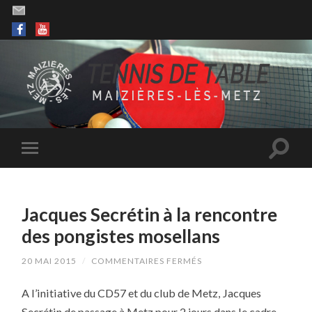
Jacques Secrétin à la rencontre
des pongistes mosellans
SUR
20 MAI 2015
/
COMMENTAIRES FERMÉS
JACQUES
SECRÉTIN
A l’initiative du CD57 et du club de Metz, Jacques
À
LA
Secrétin de passage à Metz pour 2 jours dans le cadre