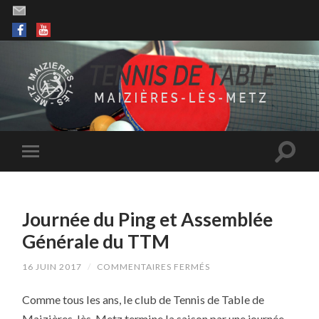
Journée du Ping et Assemblée
Générale du TTM
SUR
16 JUIN 2017
/
COMMENTAIRES FERMÉS
JOURNÉE
DU
Comme tous les ans, le club de Tennis de Table de
PING
ET
Maizières-lès-Metz termine la saison par une journée