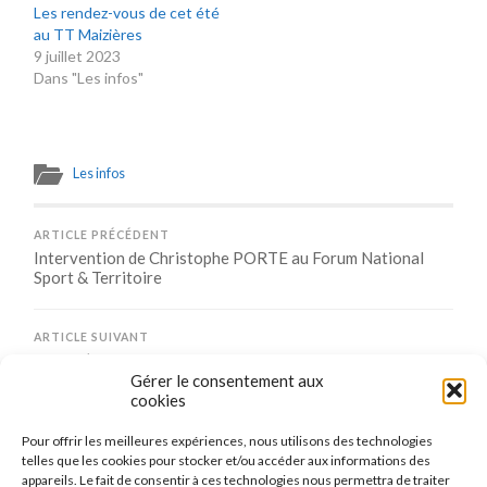
Les rendez-vous de cet été
au TT Maizières
9 juillet 2023
Dans "Les infos"
Les infos
ARTICLE PRÉCÉDENT
Intervention de Christophe PORTE au Forum National
Sport & Territoire
ARTICLE SUIVANT
Offre d’emploi au TT Maizières-Lès-Metz
Gérer le consentement aux
cookies
Pour offrir les meilleures expériences, nous utilisons des technologies
Comments are closed.
telles que les cookies pour stocker et/ou accéder aux informations des
appareils. Le fait de consentir à ces technologies nous permettra de traiter