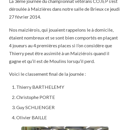
La 3ème journée du championnat vétérans COJEP s’est
JOURNÉE
DU
déroulée à Maizières dans notre salle de Brieux ce jeudi
CHAMPIONNAT
VÉTÉRANS
27 février 2014.
COJEP
S’EST
DÉROULÉE
Nos maizièrois, qui jouaient rappelons le à domicile,
À
MAIZIÈRES
étaient nombreux et se sont bien comportés en plaçant
4 joueurs au 4 premières places si l’on considère que
Thierry peut être assimilé à un Maiziérois quand il
gagne et qu’il est de Moulins lorsqu’il perd.
Voici le classement final de la journée :
Thierry BARTHELEMY
Christophe PORTE
Guy SCHLIENGER
Olivier BAILLE