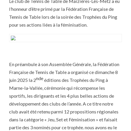
Le club de Tennis de Table de Maizières-Lès-Metz a eu
MAIZIERES-
LES-
l’honneur d’être primé par la Fédération Française de
METZ
RÉCOMPENSÉ
Tennis de Table lors de la soirée des Trophées du Ping
AUX
TROPHÉES
pour ses actions liées à la féminisation.
DU
PING
DE
LA
FFTT
En préambule à son Assemblée Générale, la Fédération
Française de Tennis de Table a organisé ce dimanche 8
nde
juin 2025 la 2
éditions des Trophées du Ping à
Marne-la-Vallée, cérémonie qui récompense les
sportifs, les dirigeants et les 4 plus belles actions de
développement des clubs de l’année. A ce titre notre
club avait été retenu parmi 12 propositions régionales
dans la catégorie « Jeu, Set et Féminisation » et faisait
partie des 3 nominés pour ce trophée. nous avons eu le