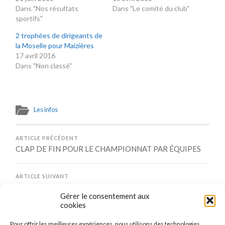
Dans "Nos résultats
Dans "Le comité du club"
sportifs"
2 trophées de dirigeants de
la Moselle pour Maizières
17 avril 2016
Dans "Non classé"
Les infos
ARTICLE PRÉCÉDENT
CLAP DE FIN POUR LE CHAMPIONNAT PAR ÉQUIPES
ARTICLE SUIVANT
Le COJEP sourit aux Maizièrois
Gérer le consentement aux
cookies
Pour offrir les meilleures expériences, nous utilisons des technologies