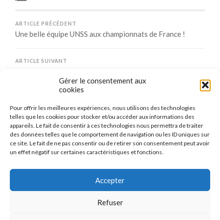
ARTICLE PRÉCÉDENT
Une belle équipe UNSS aux championnats de France !
ARTICLE SUIVANT
3 sur 4 au 1er jour des 1ers championnats du Grand Est
Gérer le consentement aux
cookies
Pour offrir les meilleures expériences, nous utilisons des technologies
Comments are closed.
telles que les cookies pour stocker et/ou accéder aux informations des
appareils. Le fait de consentir à ces technologies nous permettra de traiter
des données telles que le comportement de navigation ou les ID uniques sur
ce site. Le fait de ne pas consentir ou de retirer son consentement peut avoir
un effet négatif sur certaines caractéristiques et fonctions.
CONNEXION
Se connecter
Accepter
Refuser