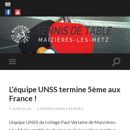
L’équipe UNSS termine 5ème aux
France !
SUR
9 JUIN 2018
/
COMMENTAIRES FERMÉS
L’ÉQUIPE
UNSS
L’équipe UNSS du collège Paul Verlaine de Maizières-
TERMINE
5ÈME
Lès-Metz constituée de joueurs de la section sportive