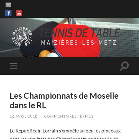
Les Championnats de Moselle
dans le RL
SUR
16 AVRIL 2018
/
COMMENTAIRES FERMÉS
LES
CHAMPIONNATS
Le Républicain Lorrain s’emmêle un peu les pinceaux
DE
MOSELLE
dans les résultats des Championnats de Moselle de