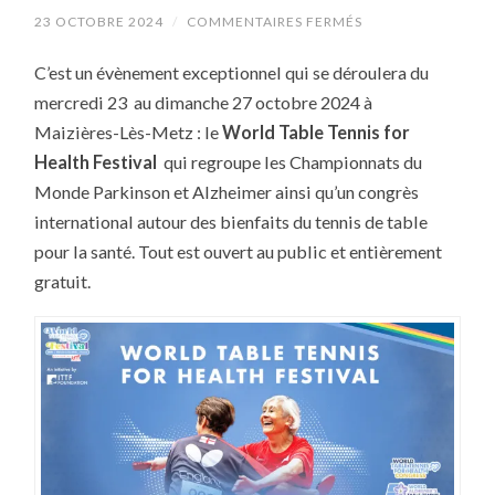
SUR
23 OCTOBRE 2024
/
COMMENTAIRES FERMÉS
LES
CHAMPIONNATS
C’est un évènement exceptionnel qui se déroulera du
DU
MONDE
mercredi 23 au dimanche 27 octobre 2024 à
PARKINSON
ET
Maizières-Lès-Metz : le
World Table Tennis for
ALZHEIMER
DÉMARRENT
Health Festival
qui regroupe les Championnats du
CE
MERCREDI
Monde Parkinson et Alzheimer ainsi qu’un congrès
23
international autour des bienfaits du tennis de table
OCTOBRE
2024
pour la santé. Tout est ouvert au public et entièrement
À
MAIZIÈRES-
gratuit.
LÈS-
METZ
!