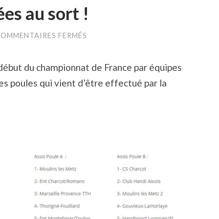
ées au sort !
SUR
OMMENTAIRES FERMÉS
LES
POULES
SONT
 début du championnat de France par équipes
TIRÉES
AU
es poules qui vient d’être effectué par la
SORT
!