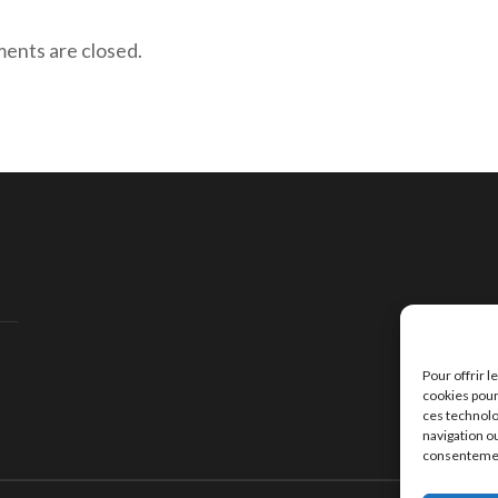
nts are closed.
Pour offrir 
cookies pour
ces technolo
navigation ou
consentement