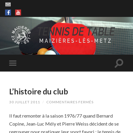
L’histoire du club
SUR
30 JUILLET 2011
/
COMMENTAIRES FERMÉS
L’HISTOIRE
DU
Il faut remonter à la saison 1976/77 quand Bernard
CLUB
Copine, Jean-Luc Mély et Pierre Weiss décident de se
regrouper pour pratiquer leur sport favori : le tennis de