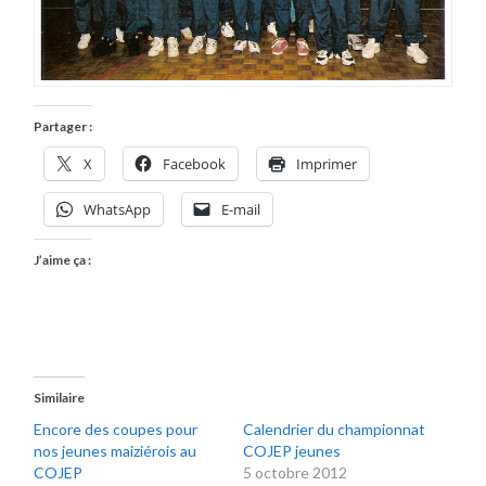
Partager :
X
Facebook
Imprimer
WhatsApp
E-mail
J’aime ça :
Similaire
Encore des coupes pour
Calendrier du championnat
nos jeunes maiziérois au
COJEP jeunes
COJEP
5 octobre 2012