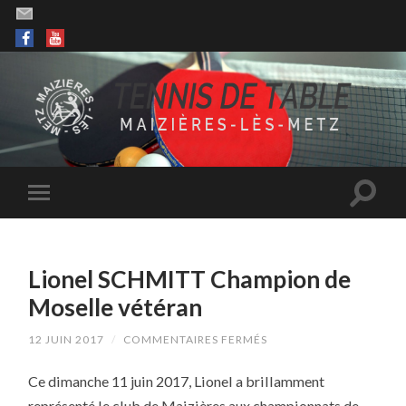
Lionel SCHMITT Champion de
Moselle vétéran
SUR
12 JUIN 2017
/
COMMENTAIRES FERMÉS
LIONEL
SCHMITT
Ce dimanche 11 juin 2017, Lionel a brillamment
CHAMPION
DE
représenté le club de Maizières aux championnats de