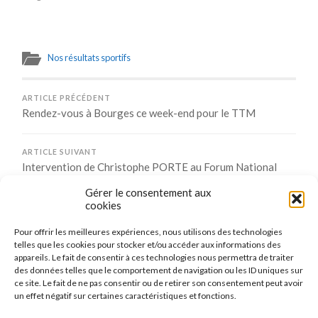
Nos résultats sportifs
ARTICLE PRÉCÉDENT
Rendez-vous à Bourges ce week-end pour le TTM
ARTICLE SUIVANT
Intervention de Christophe PORTE au Forum National
Sport & Territoire
Gérer le consentement aux
cookies
Pour offrir les meilleures expériences, nous utilisons des technologies
Comments are closed.
telles que les cookies pour stocker et/ou accéder aux informations des
appareils. Le fait de consentir à ces technologies nous permettra de traiter
des données telles que le comportement de navigation ou les ID uniques sur
ce site. Le fait de ne pas consentir ou de retirer son consentement peut avoir
un effet négatif sur certaines caractéristiques et fonctions.
CONNEXION