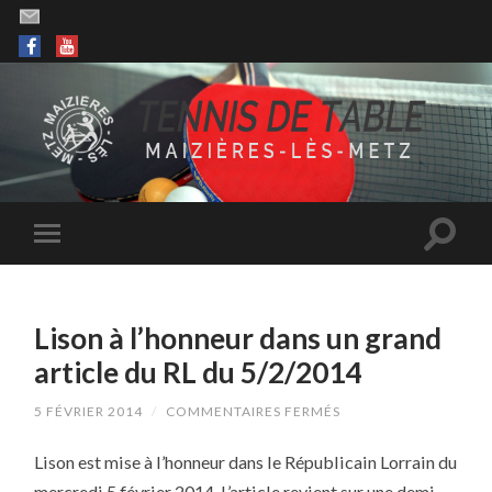
Lison à l’honneur dans un grand
article du RL du 5/2/2014
SUR
5 FÉVRIER 2014
/
COMMENTAIRES FERMÉS
LISON
À
Lison est mise à l’honneur dans le Républicain Lorrain du
L’HONNEUR
DANS
mercredi 5 février 2014. L’article revient sur une demi-