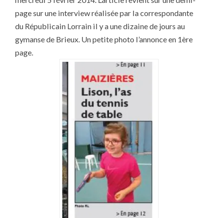
UN
GRAND
page sur une interview réalisée par la correspondante
ARTICLE
DU
du Républicain Lorrain il y a une dizaine de jours au
RL
DU
gymanse de Brieux. Un petite photo l’annonce en 1ère
5/2/2014
page.