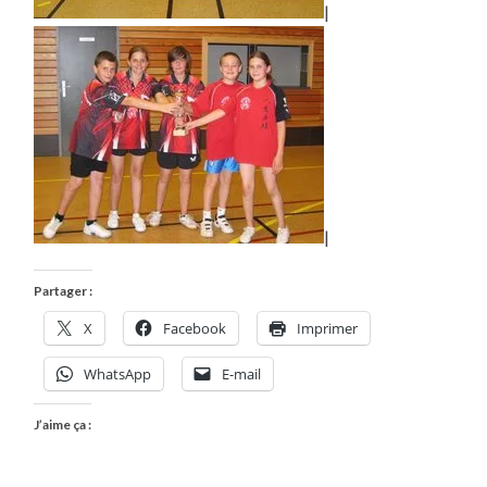
|
|
Partager :
X
Facebook
Imprimer
WhatsApp
E-mail
J’aime ça :