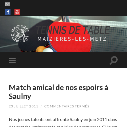
Match amical de nos espoirs à
Saulny
SUR
23 JUILLET 2011
/
COMMENTAIRES FERMÉS
MATCH
AMICAL
Nos jeunes talents ont affronté Saulny en juin 2011 dans
DE
NOS
des matchs intéressants et pleins de promesses. Cliquez