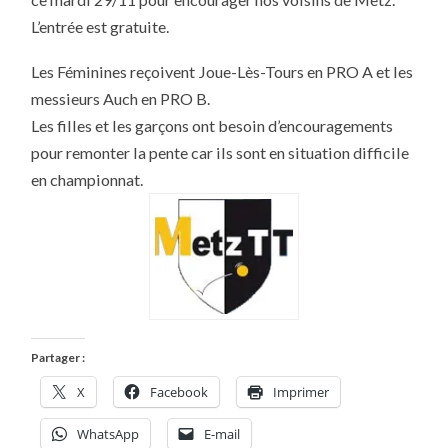
ET
PRO
L’entrée est gratuite.
B
À
METZ
Les Féminines reçoivent Joue-Lès-Tours en PRO A et les
CE
MARDI
messieurs Auch en PRO B.
29/11/2011
Les filles et les garçons ont besoin d’encouragements
pour remonter la pente car ils sont en situation difficile
en championnat.
Partager :
X
Facebook
Imprimer
WhatsApp
E-mail