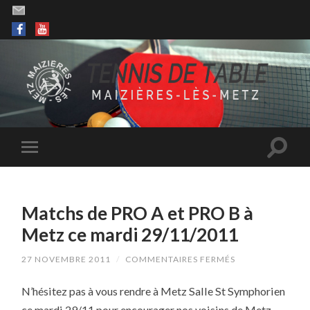
Matchs de PRO A et PRO B à
Metz ce mardi 29/11/2011
SUR
27 NOVEMBRE 2011
/
COMMENTAIRES FERMÉS
MATCHS
DE
N’hésitez pas à vous rendre à Metz Salle St Symphorien
PRO
A
ce mardi 29/11 pour encourager nos voisins de Metz.