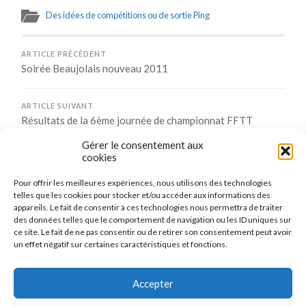
Des idées de compétitions ou de sortie Ping
ARTICLE PRÉCÉDENT
Soirée Beaujolais nouveau 2011
ARTICLE SUIVANT
Résultats de la 6ème journée de championnat FFTT
Saison 2011/2012 phase 1
Gérer le consentement aux
cookies
Pour offrir les meilleures expériences, nous utilisons des technologies
Comments are closed.
telles que les cookies pour stocker et/ou accéder aux informations des
appareils. Le fait de consentir à ces technologies nous permettra de traiter
des données telles que le comportement de navigation ou les ID uniques sur
ce site. Le fait de ne pas consentir ou de retirer son consentement peut avoir
un effet négatif sur certaines caractéristiques et fonctions.
CONNEXION
Se connecter
Accepter