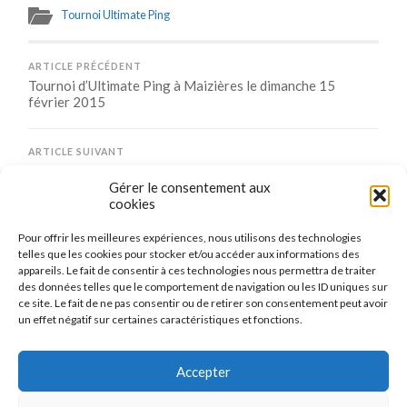
Tournoi Ultimate Ping
ARTICLE PRÉCÉDENT
Tournoi d’Ultimate Ping à Maizières le dimanche 15
février 2015
ARTICLE SUIVANT
Ultimate Ping : venez essayer cette semaine
Gérer le consentement aux
cookies
Pour offrir les meilleures expériences, nous utilisons des technologies
Comments are closed.
telles que les cookies pour stocker et/ou accéder aux informations des
appareils. Le fait de consentir à ces technologies nous permettra de traiter
des données telles que le comportement de navigation ou les ID uniques sur
ce site. Le fait de ne pas consentir ou de retirer son consentement peut avoir
un effet négatif sur certaines caractéristiques et fonctions.
CONNEXION
Se connecter
Accepter