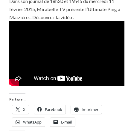
Dans son journal de 18h30 et 19h45 du mercredi 11
PRÉSENTE
L’ULTIMATE
février 2015, Mirabelle TV présente l’Ultimate Ping à
PING
À
Maizières. Découvrez la vidéo :
MAIZIÈRES-
LES-
METZ
Partager :
X
Facebook
Imprimer
WhatsApp
E-mail