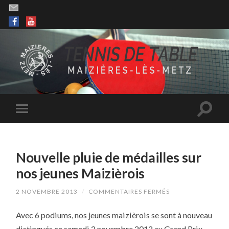
Nouvelle pluie de médailles sur
nos jeunes Maizièrois
SUR
2 NOVEMBRE 2013
/
COMMENTAIRES FERMÉS
NOUVELLE
PLUIE
Avec 6 podiums, nos jeunes maizièrois se sont à nouveau
DE
MÉDAILLES
distingués ce samedi 2 novembre 2012 au Grand Prix