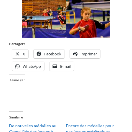
Partager :
X
Facebook
Imprimer
WhatsApp
E-mail
J’aime ça :
Similaire
De nouvelles médailles au
Encore des médailles pour
Grand-Prix des jeunes à
nos jeunes maizièrois au