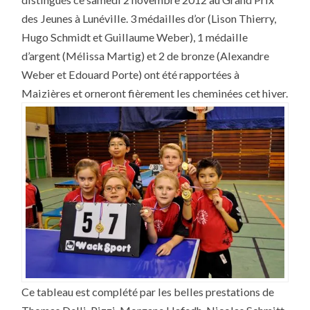
SUR
NOS
des Jeunes à Lunéville. 3 médailles d’or (Lison Thierry,
JEUNES
MAIZIÈROIS
Hugo Schmidt et Guillaume Weber), 1 médaille
d’argent (Mélissa Martig) et 2 de bronze (Alexandre
Weber et Edouard Porte) ont été rapportées à
Maizières et orneront fièrement les cheminées cet hiver.
Ce tableau est complété par les belles prestations de