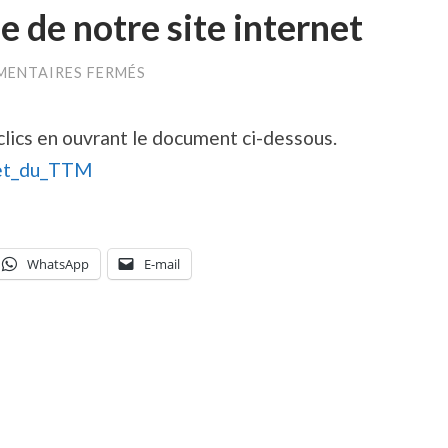
e de notre site internet
SUR
ENTAIRES FERMÉS
PRÉSENTATION
RAPIDE
DE
lics en ouvrant le document ci-dessous.
NOTRE
SITE
net_du_TTM
INTERNET
WhatsApp
E-mail