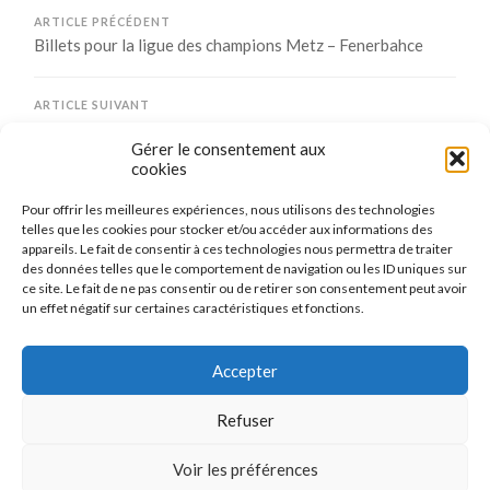
ARTICLE PRÉCÉDENT
Billets pour la ligue des champions Metz – Fenerbahce
ARTICLE SUIVANT
Stage de Toussaint au club de Maizières-Lès-Metz
Gérer le consentement aux
cookies
Pour offrir les meilleures expériences, nous utilisons des technologies
Comments are closed.
telles que les cookies pour stocker et/ou accéder aux informations des
appareils. Le fait de consentir à ces technologies nous permettra de traiter
des données telles que le comportement de navigation ou les ID uniques sur
ce site. Le fait de ne pas consentir ou de retirer son consentement peut avoir
un effet négatif sur certaines caractéristiques et fonctions.
CONNEXION
Se connecter
Accepter
Refuser
Voir les préférences
© 2026
LE TENNIS DE TABLE DE MAIZIÈRES-LÈS-METZ