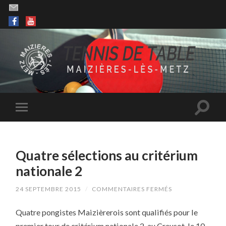
Quatre sélections au critérium
nationale 2
SUR
24 SEPTEMBRE 2015
/
COMMENTAIRES FERMÉS
QUATRE
SÉLECTIONS
Quatre pongistes Maizièrerois sont qualifiés pour le
AU
CRITÉRIUM
premier tour de critérium nationale 2, au Creusot, le 10